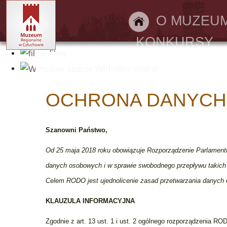
Bilety online
O MUZEU
KONKURSY
filmy
Wirtualny spacer
OCHRONA DANYC
Szanowni Państwo,
Od 25 maja 2018 roku obowiązuje Rozporządzenie Parlamentu 
danych osobowych i w sprawie swobodnego przepływu takich
Celem RODO jest ujednolicenie zasad przetwarzania danych o
KLAUZULA INFORMACYJNA
Zgodnie z art. 13 ust. 1 i ust. 2 ogólnego rozporządzenia RO