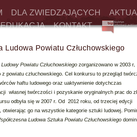
M
DLA ZWIEDZAJĄCYCH
AKTUA
EDUKACJA
KONTAKT
a Ludowa Powiatu Człuchowskiego
 Ludowy Powiatu Człuchowskiego
zorganizowano w 2003 r,
 z powiatu człuchowskiego. Cel konkursu to przegląd twórc
twórców haftu ludowego oraz uaktywnienie dotychczas
cji własnej twórczości i pozyskanie oryginalnych prac do z
su odbyła się w 2007 r. Od 2012 roku, od trzeciej edycji
, otwierając go na wszystkie kategorie sztuki ludowej. Pomi
spółczesna Ludowa Sztuka Powiatu Człuchowskiego
domin