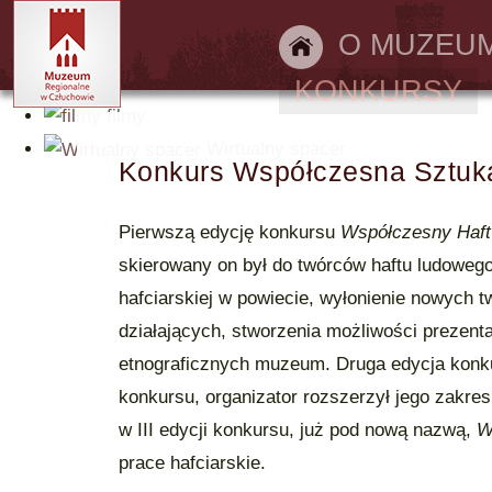
Bilety online
O MUZEU
KONKURSY
filmy
Wirtualny spacer
Konkurs Współczesna Sztuk
Pierwszą edycję konkursu
Współczesny Haft
skierowany on był do twórców haftu ludowego
hafciarskiej w powiecie, wyłonienie nowych 
działających, stworzenia możliwości prezenta
etnograficznych muzeum. Druga edycja konkur
konkursu, organizator rozszerzył jego zakres
w III edycji konkursu, już pod nową nazwą,
W
prace hafciarskie.