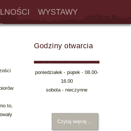
LNOŚCI
WYSTAWY
Godziny otwarcia
zości
poniedziałek - piątek - 08.00-
16.00
biorów
sobota - nieczynne
mo to,
owały
Czytaj więcej ...